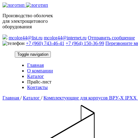
Производство оболочек
для электрощитового
оборудования
mcolor44@list.ru
mcolor44@internet.ru
Отправить сообщение
+7 (960) 743-46-41
+7 (964) 150-36-99
Перезвоните м
Toggle navigation
Главная
О компании
Каталог
Прайс-лист
Контакты
Главная
/
Каталог
/
Комплектующие для корпусов ВРУ-X IPXX