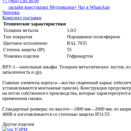
+7 (964) 150-36-99
онлайн консультант Мултиколор+
Чат в WhatsApp
Чертежи
Комплект поставки
Технические характиристики
Толщина металла
1,0/2
Тип покрытия
Порошковое полиэфирное
Цветовое исполнение
RAL 7035
Степень защиты (IP)
55
Упаковка изделия
Гофрокартон
ВРУ-1—напольные шкафы. Толщина металлических листов, из ко
запыленность и др).
Главные элементы корпуса—жестко сваренный каркас (обеспечи
устанавливаются монтажные панели). Конструкция предусматри
на петли собственного производства, которые характеризуютс
применения смазки.
Стандартные размеры: по высоте—1800 мм—2000 мм; по шири
400В и изготавливаются со степенью защиты IP31/55
Другие изделия
УЭРМ