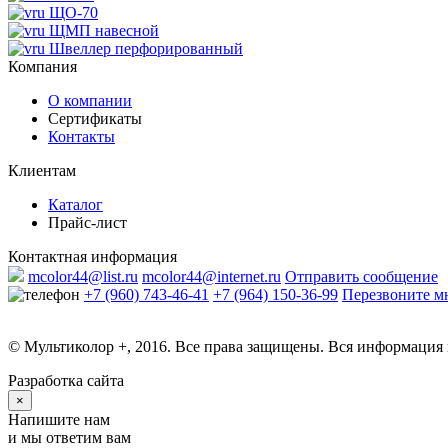
ЩО-70
ЩМП навесной
Швеллер перфорированный
Компания
О компании
Сертификаты
Контакты
Клиентам
Каталог
Прайс-лист
Контактная информация
mcolor44@list.ru
mcolor44@internet.ru
Отправить сообщение
+7 (960) 743-46-41
+7 (964) 150-36-99
Перезвоните м
© Мультиколор +, 2016. Все права защищены. Вся информация 
Разработка сайта
×
Напишите нам
и мы ответим вам