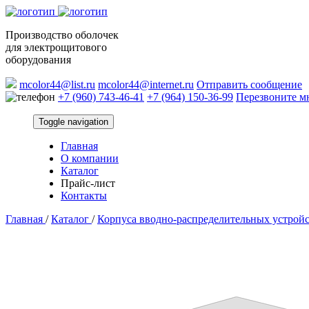
Производство оболочек
для электрощитового
оборудования
mcolor44@list.ru
mcolor44@internet.ru
Отправить сообщение
+7 (960) 743-46-41
+7 (964) 150-36-99
Перезвоните м
Toggle navigation
Главная
О компании
Каталог
Прайс-лист
Контакты
Главная
/
Каталог
/
Корпуса вводно-распределительных устрой